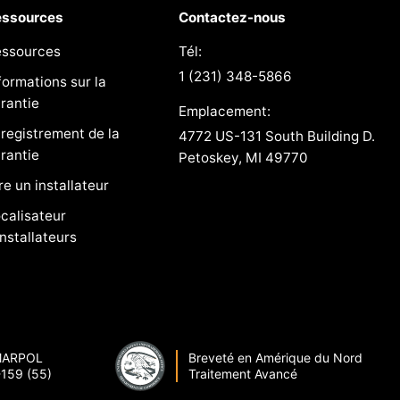
essources
Contactez-nous
essources
Tél:
1 (231) 348-5866
formations sur la
rantie
Emplacement:
registrement de la
4772 US-131 South Building D.
rantie
Petoskey, MI 49770
re un installateur
calisateur
installateurs
 MARPOL
Breveté en Amérique du Nord
159 (55)
Traitement Avancé