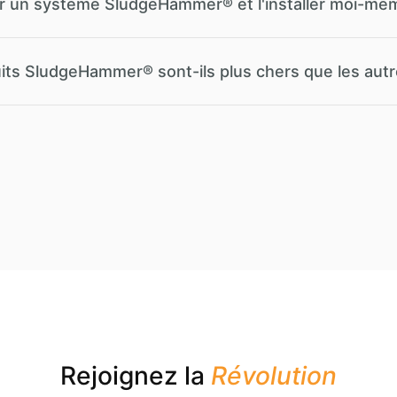
 un système SludgeHammer® et l'installer moi-mê
uits SludgeHammer® sont-ils plus chers que les aut
Rejoignez la
Révolution