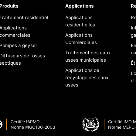
Produits
Applications
R
Traitement residentiel
Applications
R
residentielles
Applications
In
commerciales
Applications
ga
Commerciales
Pompes a geyser
En
Traitement des eaux
ga
Diffuseurs de fosses
usées municipales
septiques
Êt
Applications de
Lo
recyclage des eaux
d’
usées
Certifié IAPMO
Certifié IMO
Norme #IGC180-2003
Norme MEPC-