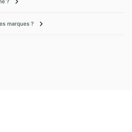
me ?
res marques ?