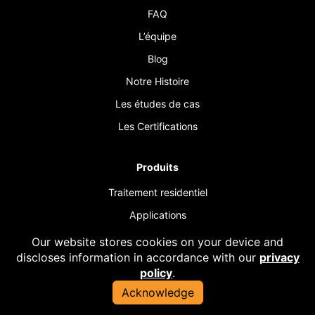
FAQ
L’équipe
Blog
Notre Histoire
Les études de cas
Les Certifications
Produits
Traitement residentiel
Applications
commerciales
Our website stores cookies on your device and
Pompes a geyser
discloses information in accordance with our
privacy
policy
.
Diffuseurs de fosses
septiques
Acknowledge