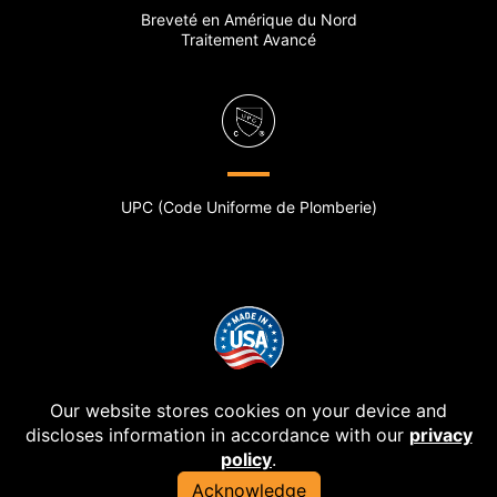
Breveté en Amérique du Nord
Traitement Avancé
UPC (Code Uniforme de Plomberie)
Our website stores cookies on your device and
discloses information in accordance with our
privacy
© SludgeHammer Group, Ltd | Web Design & Development
policy
.
by iNet Media Digitial Marketing Experts
Acknowledge