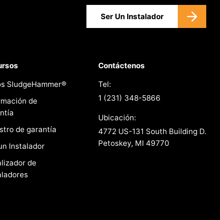
Ser Un Instalador
ursos
Contáctenos
os SludgeHammer®
Tel:
1 (231) 348-5866
rmación de
ntía
Ubicación:
stro de garantía
4772 US-131 South Building D.
Petoskey, MI 49770
un Instalador
lizador de
aladores