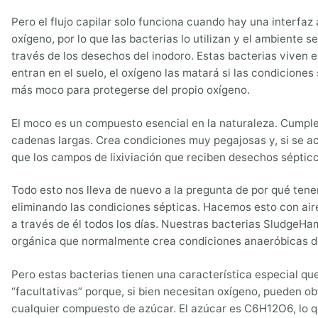
Pero el flujo capilar solo funciona cuando hay una interfaz
oxígeno, por lo que las bacterias lo utilizan y el ambient
través de los desechos del inodoro. Estas bacterias viven
entran en el suelo, el oxígeno las matará si las condicione
más moco para protegerse del propio oxígeno.
El moco es un compuesto esencial en la naturaleza. Cumpl
cadenas largas. Crea condiciones muy pegajosas y, si se acum
que los campos de lixiviación que reciben desechos sépticos
Todo esto nos lleva de nuevo a la pregunta de por qué ten
eliminando las condiciones sépticas. Hacemos esto con air
a través de él todos los días. Nuestras bacterias SludgeH
orgánica que normalmente crea condiciones anaeróbicas d
Pero estas bacterias tienen una característica especial que
“facultativas” porque, si bien necesitan oxígeno, pueden o
cualquier compuesto de azúcar. El azúcar es C6H12O6, lo qu