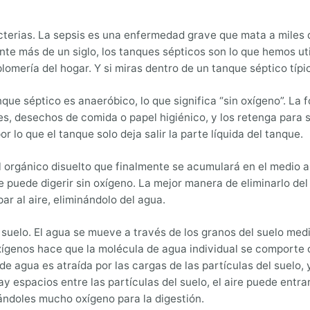
bacterias. La sepsis es una enfermedad grave que mata a miles
rante más de un siglo, los tanques sépticos son lo que hemos 
omería del hogar. Y si miras dentro de un tanque séptico típi
ue séptico es anaeróbico, lo que significa “sin oxígeno”. La f
es, desechos de comida o papel higiénico, y los retenga para
 lo que el tanque solo deja salir la parte líquida del tanque.
al orgánico disuelto que finalmente se acumulará en el medio
puede digerir sin oxígeno. La mejor manera de eliminarlo del l
r al aire, eliminándolo del agua.
uelo. El agua se mueve a través de los granos del suelo media
 oxígenos hace que la molécula de agua individual se comport
e agua es atraída por las cargas de las partículas del suelo, y 
 espacios entre las partículas del suelo, el aire puede entrar
ándoles mucho oxígeno para la digestión.