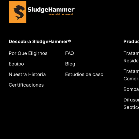
Descubra SludgeHammer®
Produ
Por Que Eligirnos
FAQ
Tratam
Reside
Equipo
Blog
Tratam
Nuestra Historia
Estudios de caso
Comerc
Certificaciones
Bomba
Difuso
Septic