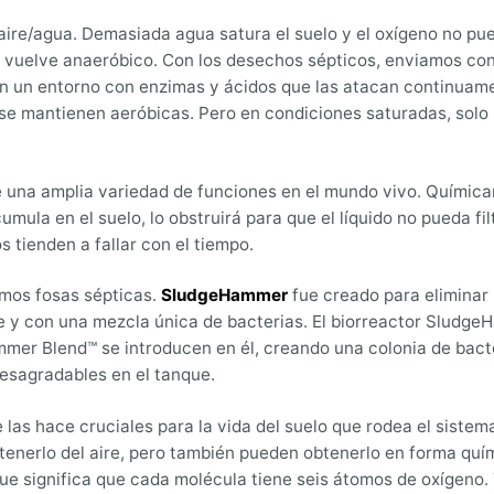
 aire/agua. Demasiada agua satura el suelo y el oxígeno no pue
e se vuelve anaeróbico. Con los desechos sépticos, enviamos c
 en un entorno con enzimas y ácidos que las atacan continua
s se mantienen aeróbicas. Pero en condiciones saturadas, solo
e una amplia variedad de funciones en el mundo vivo. Químic
ula en el suelo, lo obstruirá para que el líquido no pueda fil
 tienden a fallar con el tiempo.
emos fosas sépticas.
SludgeHammer
fue creado para eliminar 
e y con una mezcla única de bacterias. El biorreactor Sludge
ammer Blend™ se introducen en él, creando una colonia de ba
esagradables en el tanque.
 las hace cruciales para la vida del suelo que rodea el sistem
btenerlo del aire, pero también pueden obtenerlo en forma quí
e significa que cada molécula tiene seis átomos de oxígeno. 