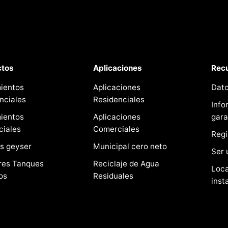
ctos
Aplicaciones
Rec
ientos
Aplicaciones
Dat
nciales
Residenciales
Info
ientos
Aplicaciones
gara
iales
Comerciales
Regi
s geyser
Municipal cero neto
Ser 
res Tanques
Reciclaje de Agua
Loca
os
Residuales
inst