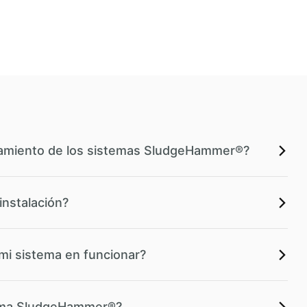
onamiento de los sistemas SludgeHammer®?
instalación?
mi sistema en funcionar?
tema SludgeHammer®?