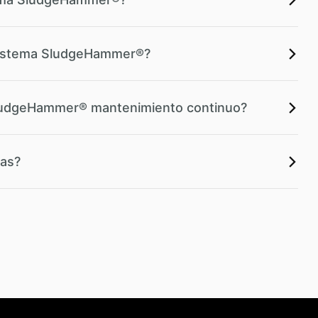
sistema SludgeHammer®?
SludgeHammer® mantenimiento continuo?
ias?